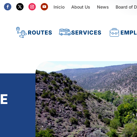
Inicio
About Us
News
Board of D
ROUTES
SERVICES
EMP
DE