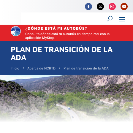
¿DÓNDE ESTÁ MI AUTOBÚS?
Consulta dónde está tu autobús en tiempo real con la
aplicación MyStop.
PLAN DE TRANSICIÓN DE LA
ADA
Inicio
Acerca de NCRTD
Plan de transición de la ADA