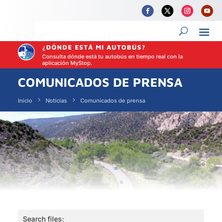
¿DÓNDE ESTÁ MI AUTOBÚS?
Consulta dónde está tu autobús en tiempo real con la
aplicación MyStop.
COMUNICADOS DE PRENSA
Inicio
Noticias
Comunicados de prensa
Search files: