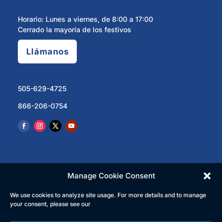
Horario: Lunes a viernes, de 8:00 a 17:00
Cerrado la mayoría de los festivos
Llámanos
505-629-4725
866-206-0754
Manage Cookie Consent
We use cookies to analyze site usage. For more details and to manage
© 2023 North Central Regional Transit District | Todos
your consent, please see our
los derechos reservados