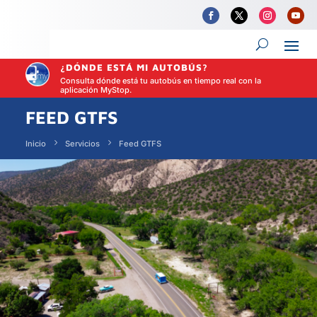
¿DÓNDE ESTÁ MI AUTOBÚS?
Consulta dónde está tu autobús en tiempo real con la
aplicación MyStop.
FEED GTFS
Inicio
Servicios
Feed GTFS