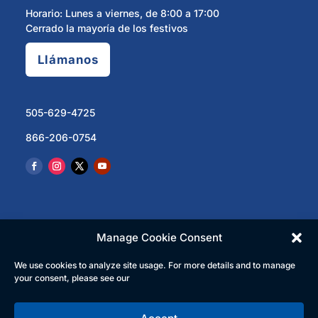
Horario: Lunes a viernes, de 8:00 a 17:00
Cerrado la mayoría de los festivos
Llámanos
505-629-4725
866-206-0754
Manage Cookie Consent
We use cookies to analyze site usage. For more details and to manage
© 2023 North Central Regional Transit District | Todos
your consent, please see our
los derechos reservados