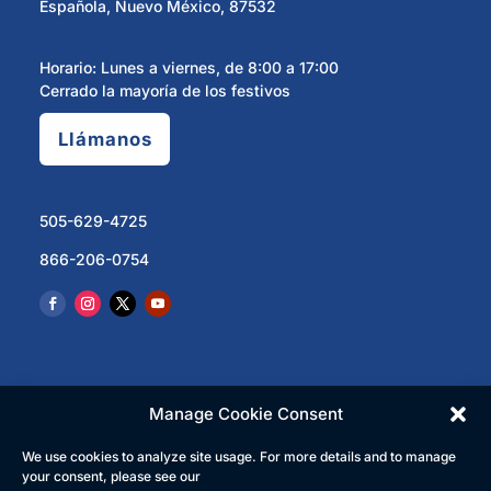
Española, Nuevo México, 87532
Horario: Lunes a viernes, de 8:00 a 17:00
Cerrado la mayoría de los festivos
Llámanos
505-629-4725
866-206-0754
Manage Cookie Consent
We use cookies to analyze site usage. For more details and to manage
© 2023 North Central Regional Transit District | Todos
your consent, please see our
los derechos reservados