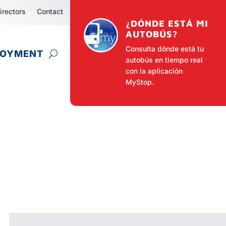
irectors
Contact
¿DÓNDE ESTÁ MI
AUTOBÚS?
Consulta dónde está tu
LOYMENT
autobús en tiempo real
con la aplicación
MyStop.