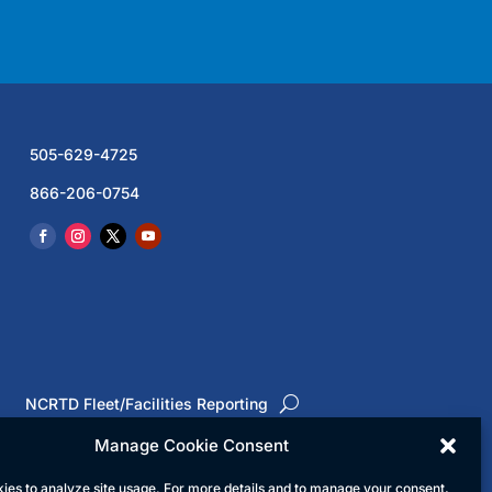
505-629-4725
866-206-0754
s
NCRTD Fleet/Facilities Reporting
Manage Cookie Consent
ies to analyze site usage. For more details and to manage your consent,
ervados