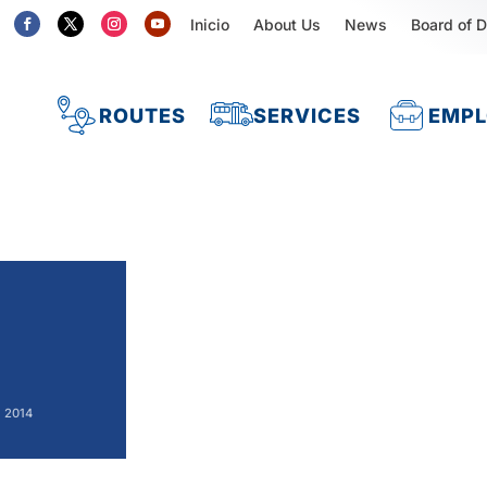
Inicio
About Us
News
Board of D
ROUTES
SERVICES
EMP
2014