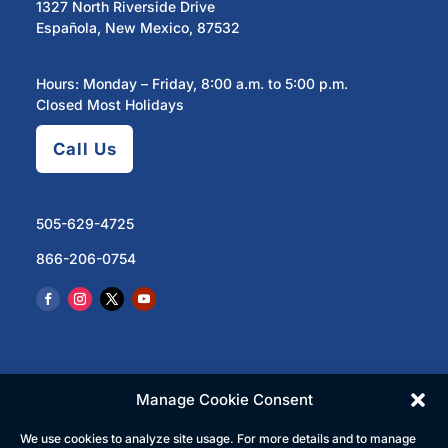
1327 North Riverside Drive
Española, New Mexico, 87532
Hours: Monday – Friday, 8:00 a.m. to 5:00 p.m.
Closed Most Holidays
Call Us
505-629-4725
866-206-0754
Manage Cookie Consent
We use cookies to analyze site usage. For more details and to manage
© 2023 North Central Regional Transit District | All